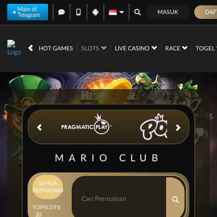
Main di
MASUK
DAF
Telegram
IDR
12,689,550,
HOT GAMES
SLOTS
LIVE CASINO
RACE
TOGEL
MARIO CLUB
SEMUA
PERMAINAN
TOP
SLOTS
20