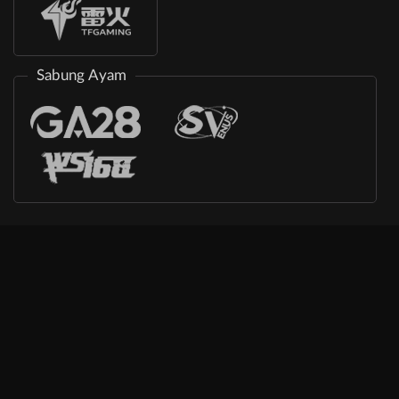
Sabung Ayam