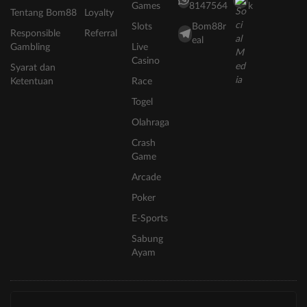
Games
8147564
k
Tentang Bom88
Loyalty
Slots
Bom88r
Responsible
Referral
eal
Gambling
Live
Casino
Syarat dan
Ketentuan
Race
Togel
Olahraga
Crash
Game
Arcade
Poker
E-Sports
Sabung
Ayam