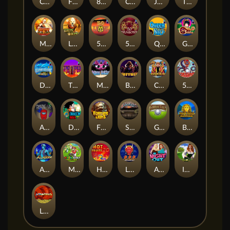
CRAZY 7
FUNKEY MONKEY
8 BALL SLOTS
CIRCUS
JIN QIAN WA
TRIPLE TWISTER
MIGHTY SPARTAN
LION KING
50 LIONS
50 DRAGONS
QUEEN OF THE NILE
GEISHA
DOLPHIN TREASURE
TIKI TORCH
MISS KITTY
BUFFALO
CHOY SUN DOA
5 DRAGONS
AMONG US
DRAGON BALL
FORTUNE LIONS
SILVER BULLET
GOLDEN TOUR
BOY KING
Aladdin Wishes
MARIO GOLF
HOT FRUITS 20
LONG LONG LONG
A NIGHT OUT
IRISH LUCK
LOTTO MADNESS