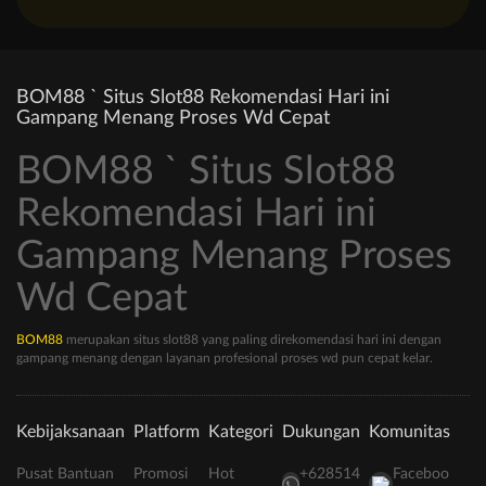
BOM88 ` Situs Slot88 Rekomendasi Hari ini
Gampang Menang Proses Wd Cepat
BOM88 ` Situs Slot88
Rekomendasi Hari ini
Gampang Menang Proses
Wd Cepat
BOM88
merupakan situs slot88 yang paling direkomendasi hari ini dengan
gampang menang dengan layanan profesional proses wd pun cepat kelar.
Kebijaksanaan
Platform
Kategori
Dukungan
Komunitas
Pusat Bantuan
Promosi
Hot
+628514
Faceboo