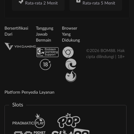
Rata-rata 2 Menit
Rata-rata 5 Menit
Bersertifikasi
Tanggung
Browser
Dari
Jawab
Yang
Bermain
Didukung
©2026 BOM88. Hak
cipta dilindungi | 18+
Platform Penyedia Layanan
Slots