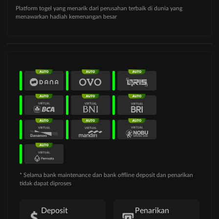
Platform togel yang menarik dari perusahan terbaik di dunia yang
menawarkan hadiah kemenangan besar
* Selama bank maintenance dan bank offline deposit dan penarikan
tidak dapat diproses
Deposit
Penarikan